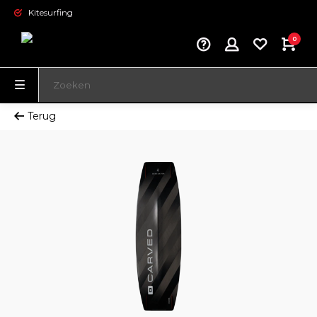
Kitesurfing
0
Terug