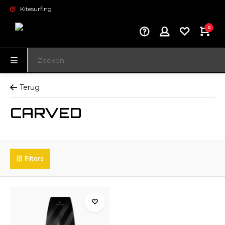
Kitesurfing
0
Terug
CARVED
Filters