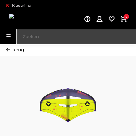
Kitesurfing
0
Terug