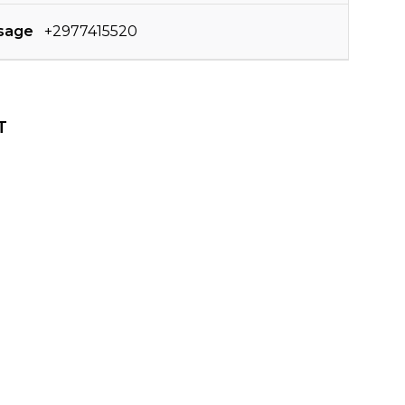
sage
+2977415520
T