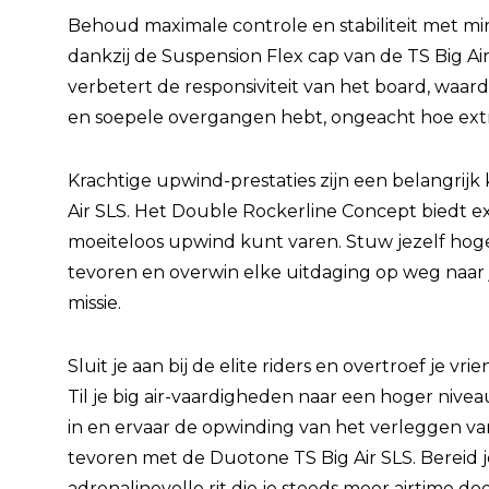
Behoud maximale controle en stabiliteit met min
dankzij de Suspension Flex cap van de TS Big Ai
verbetert de responsiviteit van het board, waard
en soepele overgangen hebt, ongeacht hoe extr
Krachtige upwind-prestaties zijn een belangrij
Air SLS. Het Double Rockerline Concept biedt ext
moeiteloos upwind kunt varen. Stuw jezelf hoge
tevoren en overwin elke uitdaging op weg naar j
missie.
Sluit je aan bij de elite riders en overtroef je vr
Til je big air-vaardigheden naar een hoger nivea
in en ervaar de opwinding van het verleggen van
tevoren met de Duotone TS Big Air SLS. Bereid 
adrenalinevolle rit die je steeds meer airtime do