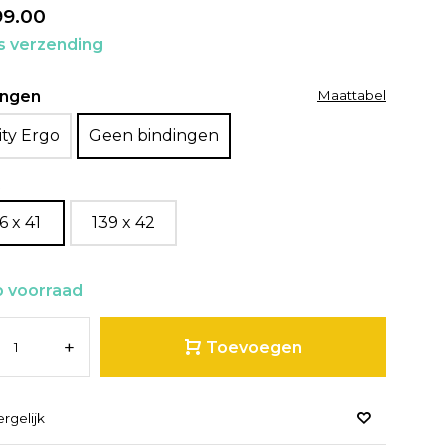
99.00
is verzending
ingen
Maattabel
ity Ergo
Geen bindingen
6 x 41
139 x 42
 voorraad
+
Toevoegen
ergelijk