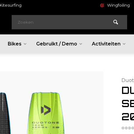
Kitesurfing
Wingfoiling
Bikes
Gebruikt / Demo
Activiteiten
Duot
D
SE
2