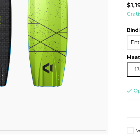
$1,1
Grat
Bind
Ent
Maat
13
Op
-
V