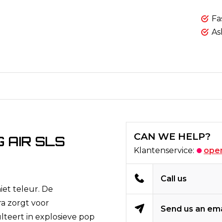
Fa
As
CAN WE HELP?
 AIR SLS
Klantenservice:
open
Call us
iet teleur. De
a zorgt voor
Send us an ema
sulteert in explosieve pop