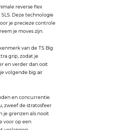
imale reverse flex
r SLS. Deze technologie
oor je precieze controle
eem je moves zijn.
k kenmerk van de TS Big
ra grip, zodat je
r en verder dan ooit
e volgende big air
ienden en concurrentie.
u, zweef de stratosfeer
 je grenzen als nooit
je voor op een
et verlangen.