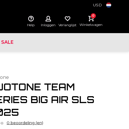
USD
0
Winkelwagen
Help
Inloggen
Verlanglijst
SALE
one
UOTONE TEAM
RIES BIG AIR SLS
025
0 beoordeling (en)