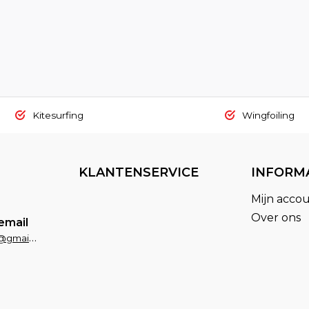
Kitesurfing
Wingfoiling
KLANTENSERVICE
INFORM
Mijn acco
Over ons
email
fxsportsaruba@gmail.com