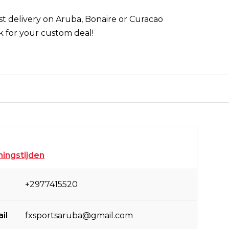
st delivery on Aruba, Bonaire or Curacao
k for your custom deal!
ingstijden
+2977415520
il
fxsportsaruba@gmail.com