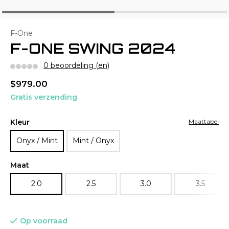
F-One
F-ONE SWING 2024
0 beoordeling (en)
$979.00
Gratis verzending
Kleur
Maattabel
Onyx / Mint
Mint / Onyx
Maat
2.0
2.5
3.0
3.5
Op voorraad