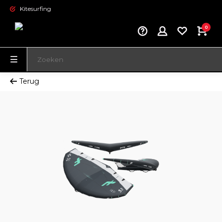
Kitesurfing
0
Terug