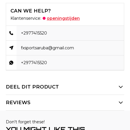
CAN WE HELP?
Klantenservice:
openingstijden
+2977415520
fxsportsaruba@gmail.com
+2977415520
DEEL DIT PRODUCT
REVIEWS
Don't forget these!
YOU MIGHT LIKE THIS