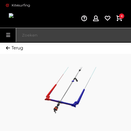
Kitesurfing
0
Terug