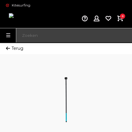
Kitesurfing
0
Terug