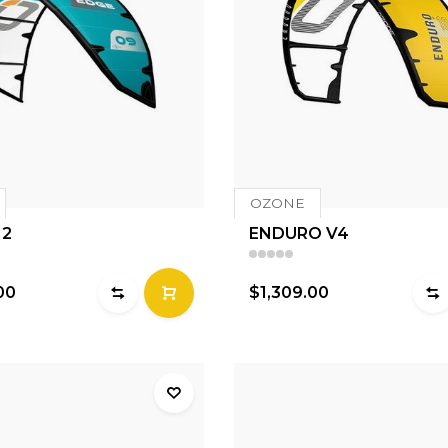
OZONE
12
ENDURO V4
00
$1,309.00