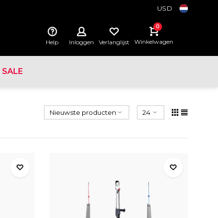
USD
0
Winkelwagen
Help
Inloggen
Verlanglijst
SALE