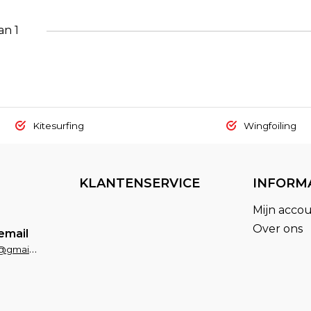
an 1
Kitesurfing
Wingfoiling
KLANTENSERVICE
INFORM
Mijn acco
Over ons
email
fxsportsaruba@gmail.com