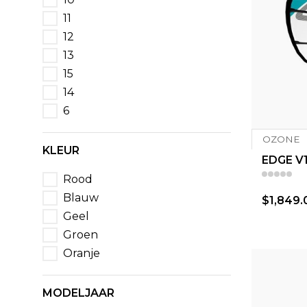
11
12
13
15
14
6
OZONE
KLEUR
EDGE V
Rood
Blauw
$1,849.
Geel
Groen
Oranje
MODELJAAR