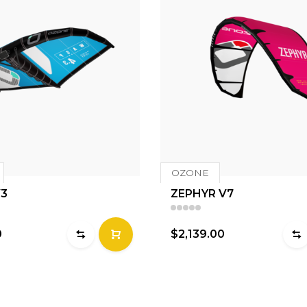
OZONE
3
ZEPHYR V7
0
$2,139.00