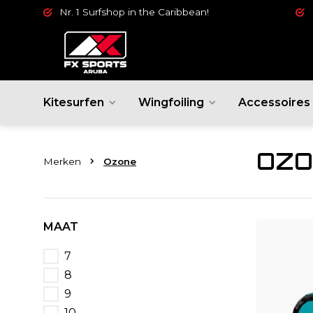
Nr. 1 Surfshop in the Caribbean!
Kitesurfen
Wingfoiling
Accessoires
OZO
Merken
Ozone
MAAT
7
8
9
10