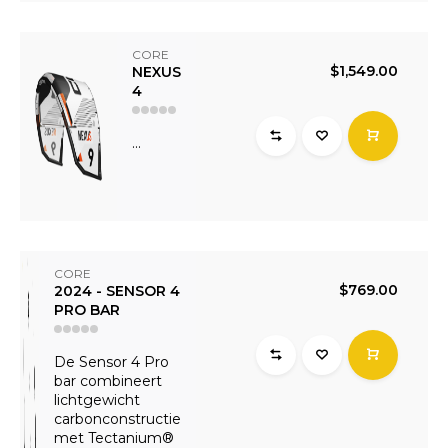
CORE
$1,549.00
NEXUS
4
...
CORE
$769.00
2024 - SENSOR 4
PRO BAR
De Sensor 4 Pro
bar combineert
lichtgewicht
carbonconstructie
met Tectanium®