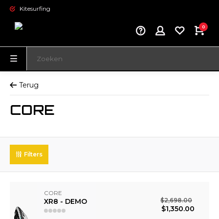
Kitesurfing
0
Terug
CORE
Filters
CORE
$2,698.00
XR8 - DEMO
$1,350.00