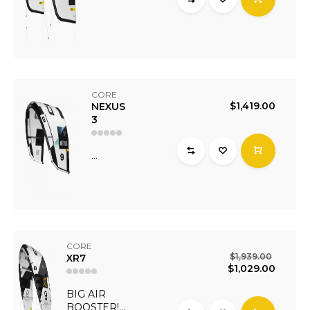
CORE
$1,419.00
NEXUS
3
...
CORE
$1,939.00
XR7
$1,029.00
BIG AIR
BOOSTER!...