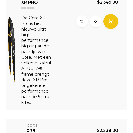
$2,549.00
XR PRO
De Core XR
Pro is het
nieuwe ultra
high
performance
big air parade
paardje van
Core. Met een
volledig 5 strut
ALUULA®
frame brengt
deze XR Pro
ongekende
performance
naar de 5 strut
kite....
CORE
$2,238.00
XR8