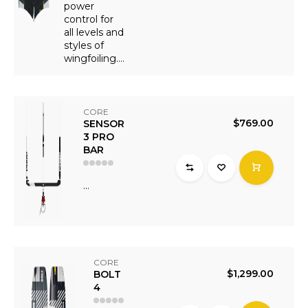
power
control for
all levels and
styles of
wingfoiling....
CORE
$769.00
SENSOR
3 PRO
BAR
...
CORE
$1,299.00
BOLT
4