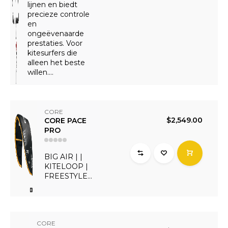
lijnen en biedt
precieze controle
en
ongeëvenaarde
prestaties. Voor
kitesurfers die
alleen het beste
willen....
CORE
$2,549.00
CORE PACE
PRO
BIG AIR | |
KITELOOP |
FREESTYLE...
CORE