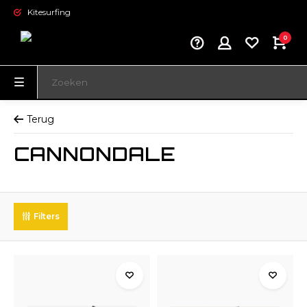
Kitesurfing
0
Terug
CANNONDALE
Filters