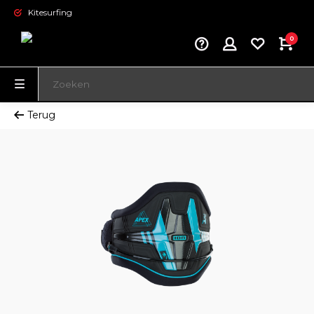
Kitesurfing
0
Terug